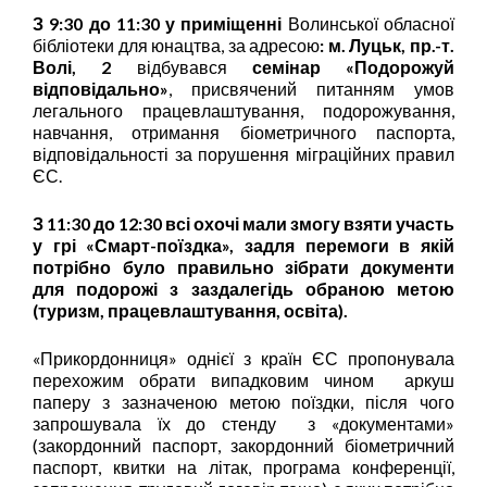
З
9
:30 до
11
:
3
0
у приміщенні
Волинської обласної
бібліотеки для юнацтва, за адресою
: м. Луцьк, пр.-т.
Волі, 2
відбувався
семінар «Подорожуй
відповідально»
, присвячений питанням умов
легального працевлаштування, подорожування,
навчання, отримання біометричного паспорта,
відповідальності за порушення міграційних правил
ЄС.
З 1
1
:
3
0 до 12:30 всі охочі
мали
змогу взяти участь
у грі «Смарт-поїздка», задля перемоги в якій
потрібно було
правильно зібрати документи
для подорожі з заздалегідь обраною метою
(туризм, працевлаштування, освіта).
«Прикордонниця» однієї з країн ЄС пропонувала
перехожим обрати випадковим чином аркуш
паперу з зазначеною метою поїздки, після чого
запрошувала їх до стенду з «документами»
(закордонний паспорт, закордонний біометричний
паспорт, квитки на літак, програма конференції,