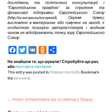
досліджень та політичних консультацій і
“Європейською правдою” за сприяння та
фінансової підтримки Європейського Союзу
(
http
://
ec
.
europa
.
eu
/
europeaid
).
Окремі думки,
висловлені в матеріалах або озвучені на заході, є
особистою позицією авторів/спікерів і жодним
чином не відображають точку зору Європейського
Союзу
Facebook
Twitter
VK
Odnoklassniki
Share
Не знайшли те, що шукали? Спробуйте ще раз,
або
поставте питання
This entry was posted in
Новини та події
. Bookmark
the
permalink
.
Навігація записів
←
Анонс. Інтерактивна гра та семінар у Луцьку