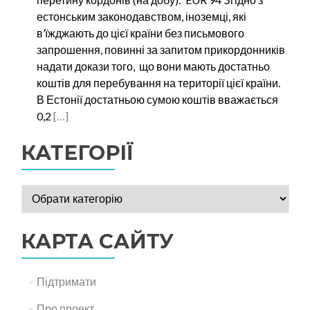
естонським законодавством, іноземці, які
в’їжджають до цієї країни без письмового
запрошення, повинні за запитом прикордонників
надати докази того, що вони мають достатньо
коштів для перебування на території цієї країни.
В Естонії достатньою сумою коштів вважається
Read
0,2
[…]
more
КАТЕГОРІЇ
about
Мешканці
Луцька
Категорії
перевірили
свої
знання
КАРТА САЙТУ
правил
поїздок
Підтримати
до
ЄС
Про проект