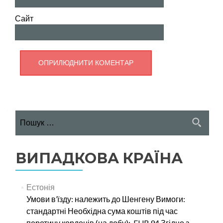
Сайт
Пошук:
ВИПАДКОВА КРАЇНА
Естонія
Умови в’їзду: належить до Шенгену Вимоги:
стандартні Необхідна сума коштів під час
перетину кордонів (на добу): EUR 94 Згідно з