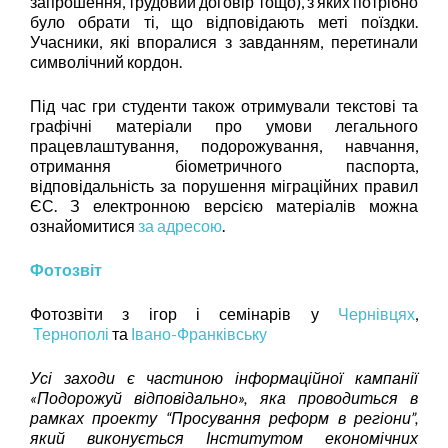
запрошення, трудовий договір тощо), з яких потрібно
було обрати ті, що відповідають меті поїздки.
Учасники, які впоралися з завданням, перетинали
символічний кордон.
Під час гри студенти також отримували текстові та
графічні матеріали про умови легального
працевлаштування, подорожування, навчання,
отримання біометричного паспорта,
відповідальність за порушення міграційних правил
ЄС. З електронною версією матеріалів можна
ознайомитися
за адресою
.
Фотозвіт
Фотозвіти з ігор і семінарів у
Чернівцях
,
Тернополі
та
Івано-Франківську
Усі заходи є частиною інформаційної кампанії
«Подорожуй
відповідально», яка проводиться в
рамках проекту “Просування реформ в регіони”,
який виконується Інститутом економічних